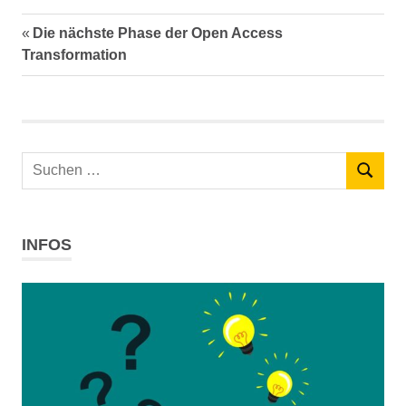
Fake
Vorheriger
Die nächste Phase der Open Access
Beitrags-
Journals
Beitrag:
Transformation
GeSIG
Navigation
Talk
Wissenschaftliches
Publizieren
Suchen
SUCHEN
nach:
INFOS