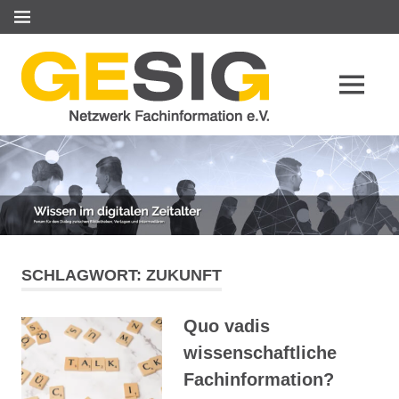
Zum
MENÜ
Inhalt
springen
MENÜ
SCHLAGWORT:
ZUKUNFT
Quo vadis
wissenschaftliche
Fachinformation?