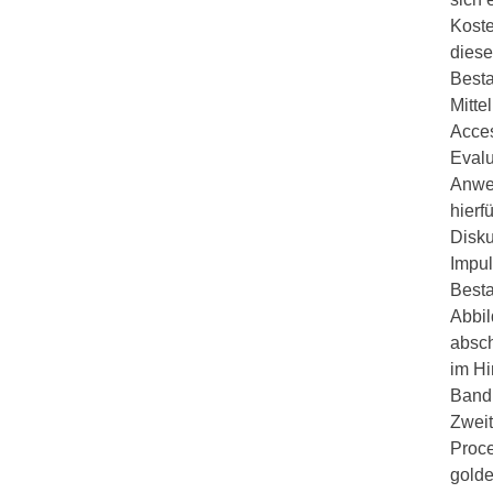
Koste
diese
Besta
Mitte
Acces
Evalu
Anwen
hierf
Disku
Impul
Besta
Abbil
absch
im Hi
Bandb
Zweit
Proce
golde