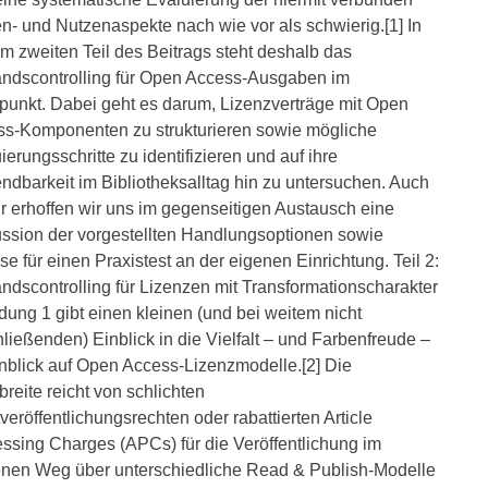
n- und Nutzenaspekte nach wie vor als schwierig.[1] In
m zweiten Teil des Beitrags steht deshalb das
ndscontrolling für Open Access-Ausgaben im
lpunkt. Dabei geht es darum, Lizenzverträge mit Open
s-Komponenten zu strukturieren sowie mögliche
ierungsschritte zu identifizieren und auf ihre
dbarkeit im Bibliotheksalltag hin zu untersuchen. Auch
ür erhoffen wir uns im gegenseitigen Austausch eine
ssion der vorgestellten Handlungsoptionen sowie
se für einen Praxistest an der eigenen Einrichtung. Teil 2:
ndscontrolling für Lizenzen mit Transformationscharakter
dung 1 gibt einen kleinen (und bei weitem nicht
ließenden) Einblick in die Vielfalt – und Farbenfreude –
nblick auf Open Access-Lizenzmodelle.[2] Die
reite reicht von schlichten
veröffentlichungsrechten oder rabattierten Article
ssing Charges (APCs) für die Veröffentlichung im
nen Weg über unterschiedliche Read & Publish-Modelle