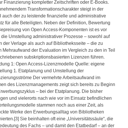
ur Finanzierung kompletter Zeitschriften oder E-Books.
unehmendem Transformationscharakter steigt in der
 auch der zu leistende finanzielle und administrative
tz für alle Beteiligten. Neben der Definition, Bewertung
epreisung von Open Access-Komponenten ist es vor
 die Umstellung administrativer Prozesse – sowohl auf
n der Verlage als auch auf Bibliotheksseite – die zu
 Mehraufwand der Evaluation im Vergleich zu den in Teil
chriebenen subskriptionsbasierten Lizenzen führen.
dung 1: Open Access-Lizenzmodelle Quelle: eigene
ellung 1. Etatplanung und Umstellung der
zierungsströme Der vermehrte Arbeitsaufwand im
n des Lizenzmanagements zeigt sich bereits zu Beginn
rwerbungszyklus – bei der Etatplanung. Die bisher
gen und vielerorts nach wie vor im Einsatz befindlichen
erteilungsmodelle stammen noch aus einer Zeit, als
ckte Werke den Erwerbungsalltag von Bibliotheken
ierten.[3] Sie beinhalten oft eine „Universitätssäule“, die
edeutung des Fachs – und damit den Etatbedarf – an der