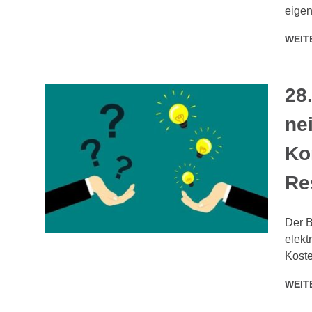
eige
WEIT
28
ne
Ko
Re
Der B
elekt
Koste
WEIT