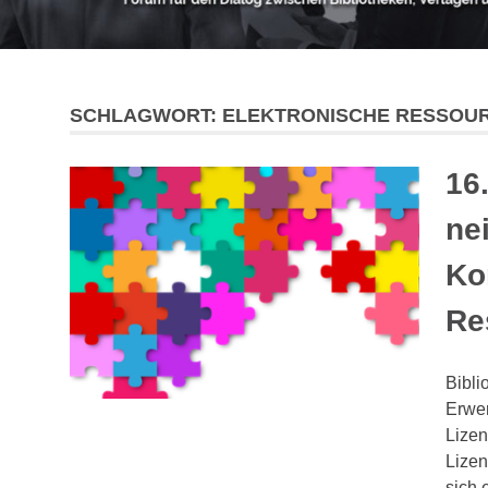
SCHLAGWORT:
ELEKTRONISCHE RESSOU
16
ne
Ko
Re
Bibli
Erwer
Lizen
Lizen
sich 