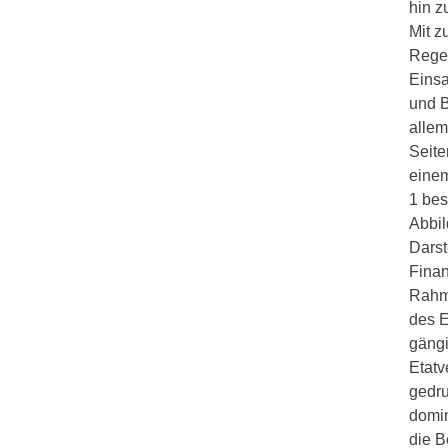
hin z
Mit z
Regel
Einsa
und B
allem
Seite
einem
1 bes
Abbil
Darst
Finan
Rahme
des E
gängi
Etatv
gedru
domin
die B