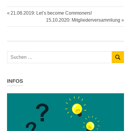
Vorheriger
21.08.2019: Let’s become Commoners!
Beitrags-
Beitrag:
Nächster
15.10.2020: Mitgliederversammlung
Navigation
Beitrag:
Suchen
SUCHEN
nach:
INFOS